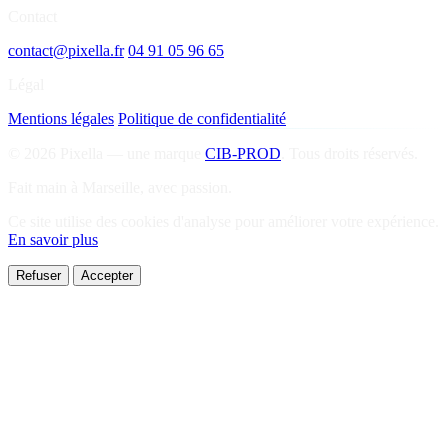
Contact
contact@pixella.fr
04 91 05 96 65
Légal
Mentions légales
Politique de confidentialité
© 2026 Pixella — une marque
CIB-PROD
. Tous droits réservés.
Fait main à Marseille, avec passion.
Ce site utilise des cookies d'analyse pour améliorer votre expérience.
En savoir plus
Refuser
Accepter